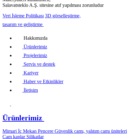
Salavatsteklo A.Ş. sitesine atıf yapılması zorunludur
Veri İşleme Politikası
3D görselleştirme,
tasarım ve geliştirme
Hakkımızda
Ürünlerimiz
Projelerimiz
Servis ve destek
Kariyer
Haber ve Etkinlikler
İletişim
Ürünlerimiz
Mimari
İç Mekan
Pencere
Güvenlik camı, yalıtım camı üniteleri
Cam kaplar
Silikatlar