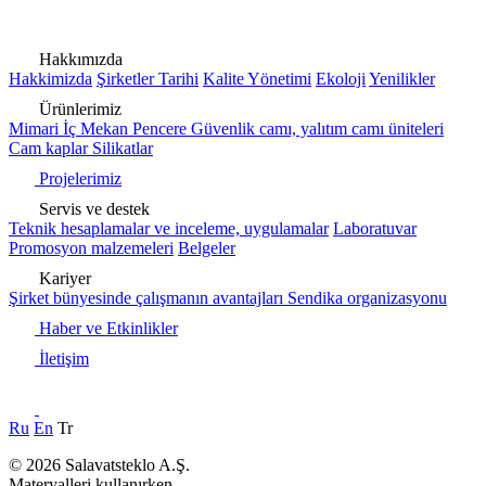
Hakkımızda
Hakkimizda
Şirketler Tarihi
Kalite Yönetimi
Ekoloji
Yenilikler
Ürünlerimiz
Mimari
İç Mekan
Pencere
Güvenlik camı, yalıtım camı üniteleri
Cam kaplar
Silikatlar
Projelerimiz
Servis ve destek
Teknik hesaplamalar ve inceleme, uygulamalar
Laboratuvar
Promosyon malzemeleri
Belgeler
Kariyer
Şirket bünyesinde çalışmanın avantajları
Sendika organizasyonu
Haber ve Etkinlikler
İletişim
Ru
En
Tr
© 2026 Salavatsteklo A.Ş.
Materyalleri kullanırken,