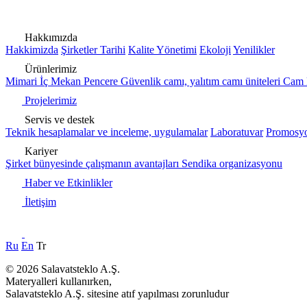
Hakkımızda
Hakkimizda
Şirketler Tarihi
Kalite Yönetimi
Ekoloji
Yenilikler
Ürünlerimiz
Mimari
İç Mekan
Pencere
Güvenlik camı, yalıtım camı üniteleri
Cam 
Projelerimiz
Servis ve destek
Teknik hesaplamalar ve inceleme, uygulamalar
Laboratuvar
Promosyo
Kariyer
Şirket bünyesinde çalışmanın avantajları
Sendika organizasyonu
Haber ve Etkinlikler
İletişim
Ru
En
Tr
© 2026 Salavatsteklo A.Ş.
Materyalleri kullanırken,
Salavatsteklo A.Ş. sitesine atıf yapılması zorunludur