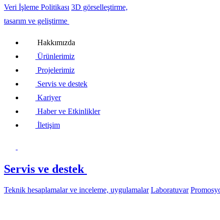
Veri İşleme Politikası
3D görselleştirme,
tasarım ve geliştirme
Hakkımızda
Ürünlerimiz
Projelerimiz
Servis ve destek
Kariyer
Haber ve Etkinlikler
İletişim
Servis ve destek
Teknik hesaplamalar ve inceleme, uygulamalar
Laboratuvar
Promosyo