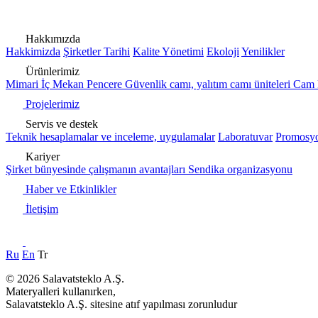
Hakkımızda
Hakkimizda
Şirketler Tarihi
Kalite Yönetimi
Ekoloji
Yenilikler
Ürünlerimiz
Mimari
İç Mekan
Pencere
Güvenlik camı, yalıtım camı üniteleri
Cam 
Projelerimiz
Servis ve destek
Teknik hesaplamalar ve inceleme, uygulamalar
Laboratuvar
Promosyo
Kariyer
Şirket bünyesinde çalışmanın avantajları
Sendika organizasyonu
Haber ve Etkinlikler
İletişim
Ru
En
Tr
© 2026 Salavatsteklo A.Ş.
Materyalleri kullanırken,
Salavatsteklo A.Ş. sitesine atıf yapılması zorunludur