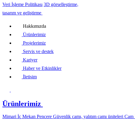
Veri İşleme Politikası
3D görselleştirme,
tasarım ve geliştirme
Hakkımızda
Ürünlerimiz
Projelerimiz
Servis ve destek
Kariyer
Haber ve Etkinlikler
İletişim
Ürünlerimiz
Mimari
İç Mekan
Pencere
Güvenlik camı, yalıtım camı üniteleri
Cam 