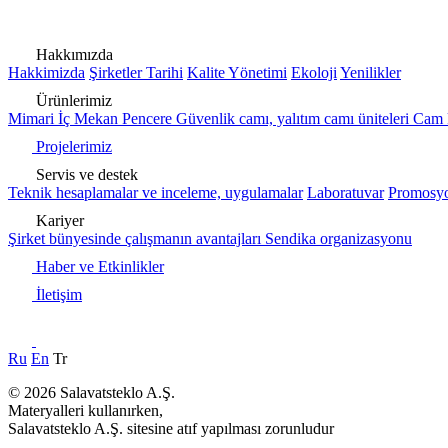
Hakkımızda
Hakkimizda
Şirketler Tarihi
Kalite Yönetimi
Ekoloji
Yenilikler
Ürünlerimiz
Mimari
İç Mekan
Pencere
Güvenlik camı, yalıtım camı üniteleri
Cam 
Projelerimiz
Servis ve destek
Teknik hesaplamalar ve inceleme, uygulamalar
Laboratuvar
Promosyo
Kariyer
Şirket bünyesinde çalışmanın avantajları
Sendika organizasyonu
Haber ve Etkinlikler
İletişim
Ru
En
Tr
© 2026 Salavatsteklo A.Ş.
Materyalleri kullanırken,
Salavatsteklo A.Ş. sitesine atıf yapılması zorunludur