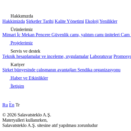
Hakkımızda
Hakkimizda
Şirketler Tarihi
Kalite Yönetimi
Ekoloji
Yenilikler
Ürünlerimiz
Mimari
İç Mekan
Pencere
Güvenlik camı, yalıtım camı üniteleri
Cam 
Projelerimiz
Servis ve destek
Teknik hesaplamalar ve inceleme, uygulamalar
Laboratuvar
Promosyo
Kariyer
Şirket bünyesinde çalışmanın avantajları
Sendika organizasyonu
Haber ve Etkinlikler
İletişim
Ru
En
Tr
© 2026 Salavatsteklo A.Ş.
Materyalleri kullanırken,
Salavatsteklo A.Ş. sitesine atıf yapılması zorunludur