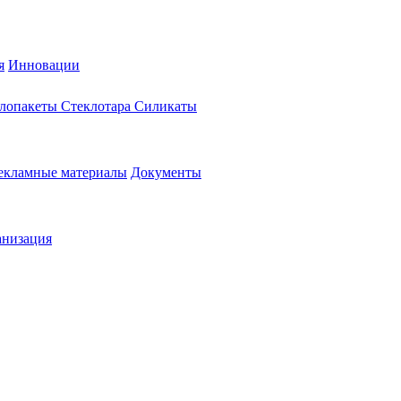
я
Инновации
еклопакеты
Стеклотара
Силикаты
екламные материалы
Документы
анизация