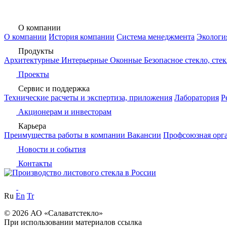
О компании
О компании
История компании
Система менеджмента
Экологи
Продукты
Архитектурные
Интерьерные
Оконные
Безопасное стекло, ст
Проекты
Сервис и поддержка
Технические расчеты и экспертиза, приложения
Лаборатория
Р
Акционерам и инвесторам
Карьера
Преимущества работы в компании
Вакансии
Профсоюзная орг
Новости и события
Контакты
Ru
En
Tr
© 2026 АО «Салаватстекло»
При использовании материалов ссылка