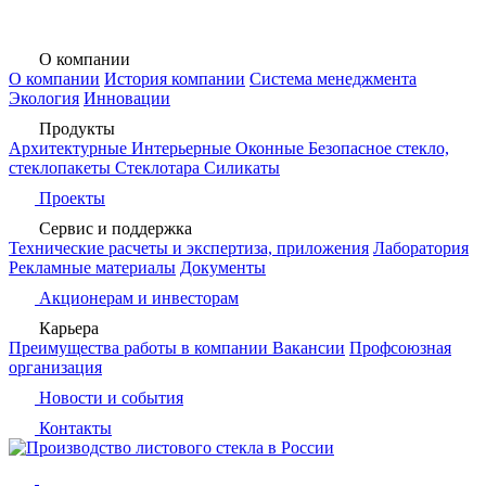
О компании
О компании
История компании
Система менеджмента
Экология
Инновации
Продукты
Архитектурные
Интерьерные
Оконные
Безопасное стекло,
стеклопакеты
Стеклотара
Силикаты
Проекты
Сервис и поддержка
Технические расчеты и экспертиза, приложения
Лаборатория
Рекламные материалы
Документы
Акционерам и инвесторам
Карьера
Преимущества работы в компании
Вакансии
Профсоюзная
организация
Новости и события
Контакты